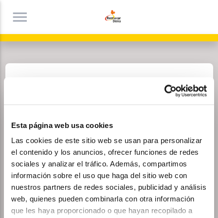
menu
Dates
Véhicule
Extras
Mes coordonnées
Résumé
1
2
3
4
5
Esta página web usa cookies
Réception
location_on
▼
Las cookies de este sitio web se usan para personalizar
el contenido y los anuncios, ofrecer funciones de redes
Remise
location_on
sociales y analizar el tráfico. Además, compartimos
▼
información sobre el uso que haga del sitio web con
nuestros partners de redes sociales, publicidad y análisis
Réception
web, quienes pueden combinarla con otra información
date_range
▼
que les haya proporcionado o que hayan recopilado a